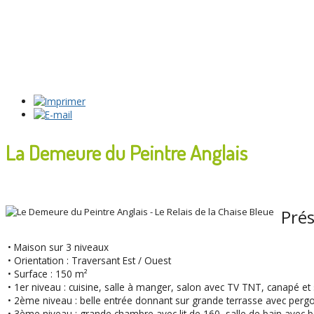
La Demeure du Peintre Anglais
Prés
• Maison sur 3 niveaux
• Orientation : Traversant Est / Ouest
• Surface : 150 m²
• 1er niveau : cuisine, salle à manger, salon avec TV TNT, canapé et 
• 2ème niveau : belle entrée donnant sur grande terrasse avec pergol
• 3ème niveau : grande chambre avec lit de 160, salle de bain avec 